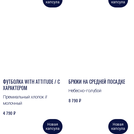
капсула
капсула
ФУТБОЛКА WITH ATTITUDE / С
БРЮКИ НА СРЕДНЕЙ ПОСАДКЕ
ХАРАКТЕРОМ
Небесно-голубой
Премиальный хлопок //
₽
8 790
молочный
₽
4 790
Новая
Новая
капсула
капсула