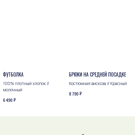
ПОКУПАТЕЛЬСКИЙ СЕРВИС
Оплата и доставка
Обмен и возврат
Уход за изделиями
ФУТБОЛКА
БРЮКИ НА СРЕДНЕЙ ПОСАДКЕ
100% плотный хлопок //
Костюмная вискоза // Красный
молочный
₽
8 790
₽
6 490