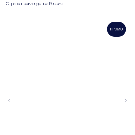
Страна производства: Россия
ПРОМО
ПОКУПАТЕЛЬСКИЙ СЕРВИС
Оплата и доставка
Обмен и возврат
Уход за изделиями