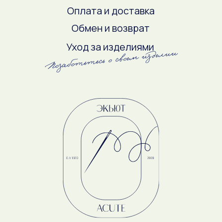
ПОДПИСАТЬСЯ
Оферта
Политика конфиденциальности
ИП Демина С.В.
ОГРНИП 315165000004240
ИНН 162710168203