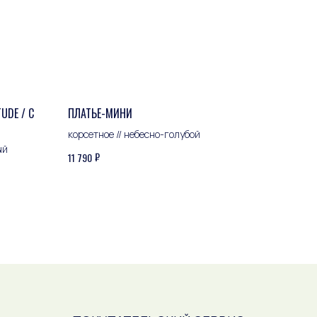
UDE / С
ПЛАТЬЕ-МИНИ
корсетное // небесно-голубой
ый
₽
11 790
ПОКУПАТЕЛЬСКИЙ СЕРВИС
Оплата и доставка
Обмен и возврат
Уход за изделиями