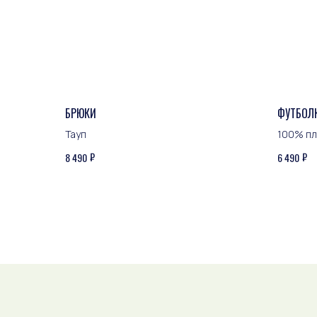
БРЮКИ
ФУТБОЛ
Тауп
100% пл
₽
₽
8 490
6 490
ЖУРНАЛ ЭКЬЮТ
Будьте в курсе новостей бренда
Даю
согласие на обработку персональных
данных
с целью получения рекламной
рассылки, в соответствии с
политикой
конфиденциальности