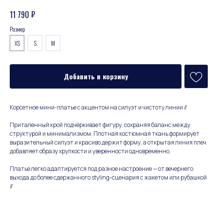
₽
11 790
Размер
XS
S
M
Добавить в корзину
Корсетное мини-платье с акцентом на силуэт и чистоту линии //
Приталенный крой подчёркивает фигуру, сохраняя баланс между
структурой и минимализмом. Плотная костюмная ткань формирует
выразительный силуэт и красиво держит форму, а открытая линия плеч
добавляет образу хрупкости и уверенности одновременно.
Платье легко адаптируется под разное настроение — от вечернего
выхода до более сдержанного styling-сценария с жакетом или рубашкой
//