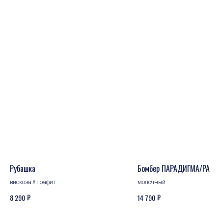
ПОКУПАТЕЛЬСКИЙ СЕРВИС
Оплата и доставка
Обмен и возврат
Уход за изделиями
Рубашка
Бомбер ПАРАДИГМА/PARA
вискоза // графит
молочный
₽
₽
8 290
14 790