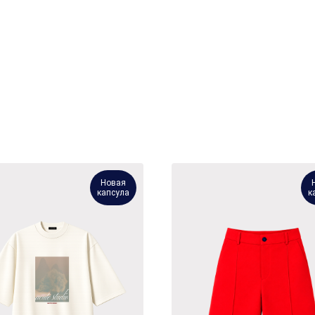
Новая
капсула
к