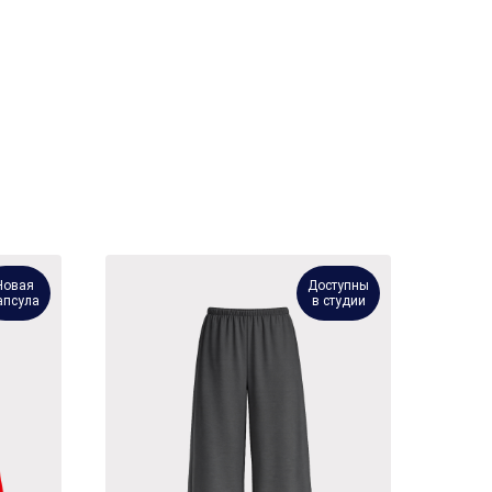
Новая
Доступны
апсула
в студии