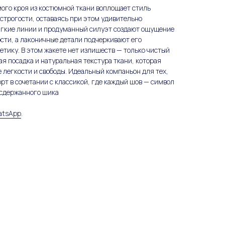
мого кроя из костюмной ткани воплощает стиль
строгости, оставаясь при этом удивительно
гкие линии и продуманный силуэт создают ощущение
сти, а лаконичные детали подчеркивают его
тику. В этом жакете нет излишеств — только чистый
ая посадка и натуральная текстура ткани, которая
 легкости и свободы. Идеальный компаньон для тех,
рт в сочетании с классикой, где каждый шов — символ
 сдержанного шика
atsApp
.