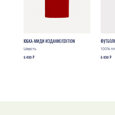
ЮБКА-МИДИ ИЗДАНИЕ/EDITION
ФУТБОЛ
Шерсть
100% пл
₽
₽
6 490
6 490
ЖУРНАЛ ЭКЬЮТ
Будьте в курсе новостей бренда
Даю
согласие на обработку персональных
данных
с целью получения рекламной
рассылки, в соответствии с
политикой