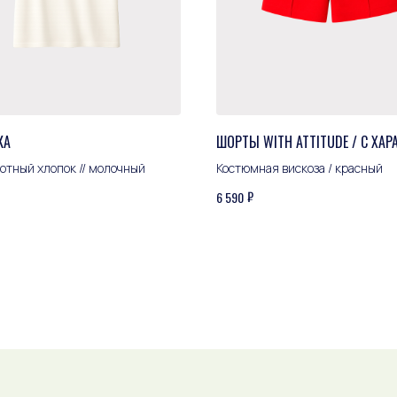
КА
ШОРТЫ WITH ATTITUDE / С ХАР
отный хлопок // молочный
Костюмная вискоза / красный
₽
6 590